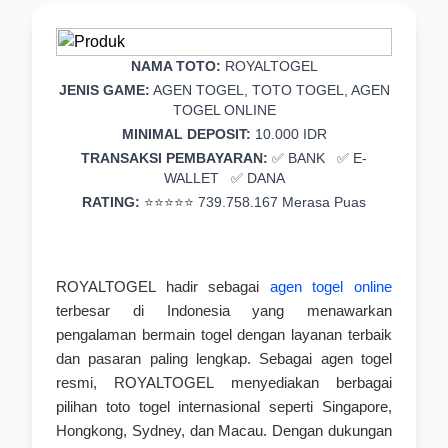
NAMA TOTO:
ROYALTOGEL
JENIS GAME:
AGEN TOGEL, TOTO TOGEL, AGEN
TOGEL ONLINE
MINIMAL DEPOSIT:
10.000 IDR
TRANSAKSI PEMBAYARAN:
✅ BANK ✅ E-
WALLET ✅ DANA
RATING:
⭐⭐⭐⭐⭐ 739.758.167 Merasa Puas
ROYALTOGEL hadir sebagai
agen togel online
terbesar di Indonesia yang menawarkan
pengalaman bermain togel dengan layanan terbaik
dan pasaran paling lengkap. Sebagai agen togel
resmi, ROYALTOGEL menyediakan berbagai
pilihan toto togel internasional seperti Singapore,
Hongkong, Sydney, dan Macau. Dengan dukungan