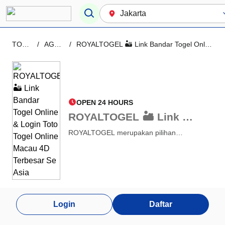
TOTO TOGEL
/
AGEN TOGEL
/
ROYALTOGEL 🏜️ Link Bandar Togel Online & Login Toto Togel Online Macau 4D Terbesar Se Asia
OPEN 24 HOURS
ROYALTOGEL 🏜️ Link Bandar Togel Online & Login Toto Togel Online Macau 4D Terbesar Se Asia
ROYALTOGEL merupakan pilihan
terbaik untuk para togelers mendaftar di
bandar togel online dan login toto togel
online macau 4D terbesar se asia
dengan pasaran toto togel terlengkap
dengan hasil yang tepat dan layanan
service maksimal terpercaya.
Login
Daftar